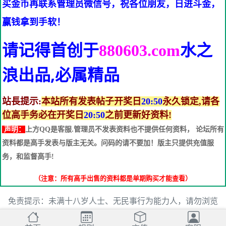
买金币再联系管理员微信号，祝各位朋友，日进斗金，
赢钱拿到手软！
请记得首创于
水之
880603.com
浪
出品,必属精品
站長提示:
本站所有发表帖子开奖日
20:50
永久锁定,请各
位高手务必在开奖日
20:50
之前更新好资料!
声明：
上方QQ是客服.管理员不发表资料也不提供任何资料， 论坛所有
资料都是高手发表与版主无关。问码的请不要加！版主只提供充值服
务，和监督高手!
（注意：所有高手出售的资料都是单期购买才能查看）
免责提示：未满十八岁人士、无民事行为能力人，请勿浏览
本站内容，本站拒绝提供任何服务。