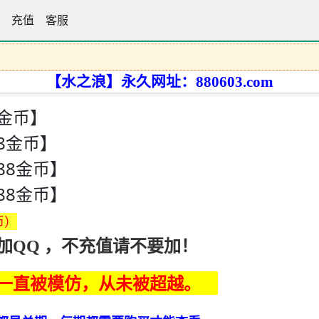
论坛
充值
客服
【水之浪】永久网址：880603.com
8金币】
88金币】
888金币】
888金币】
币）
加QQ ，不充值请不要加！
一直被模仿，从未被超越。