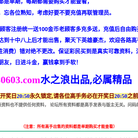
都是单期，每期都需要购买才能查看，
，忘各位熟知，考虑好要不要充值再联管理员。
新顾客注册统一送100金币老顾客多充多送，充值后自由
达到十中八上后才能出售，聚天下英雄豪杰，欢迎各路高
请理性消费）错对绝不更改。保证彩民买到是真实可靠资料
朋友，日进斗金，赢钱拿到手软！
水之浪
出品,必属精品
80603.com
开奖日
20:50
永久锁定,请各位高手务必在开奖日
20:50
之前
发表资料也不提供任何资料， 论坛所有资料都是高手发表与版主无关。问
（注意：所有高手出售的资料都是单期购买才能查看）